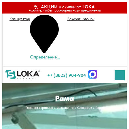
АКЦИИ
и скидки от
LOKA
нажмите, чтобы просмотреть наши предложения
Калькулятор
Заказать звонок
Определение...
+7 (3822) 904-904
Рама
Главная страница
»
Инфоцентр
»
Словарик
»
Рама