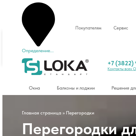
Покупателям
Сервис
Томск
+7 (3822) 904-904
Определение...
Окна
Балконы и лоджии
Решения для коттед
+7 (3822)
Контакты всех 
Окна
Балконы и лоджии
Решения дл
Главная страница
»
Перегородки
Перегородки д