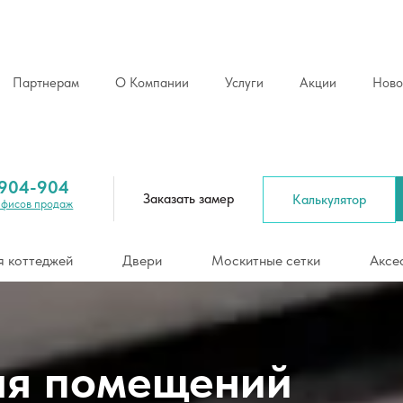
Партнерам
О Компании
Услуги
Акции
Ново
Рассчитать ст
жей
Двери
Москитные сетки
Аксессуары
 904-904
Заказать замер
Калькулятор
Офисов продаж
я коттеджей
Двери
Москитные сетки
Аксе
ля помещений