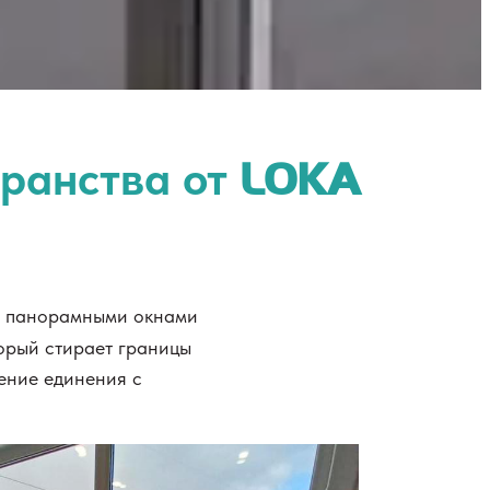
транства от
LOKA
 с панорамными окнами
торый стирает границы
ение единения с