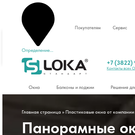
Покупателям
Сервис
Томск
+7 (3822) 904-904
Определение...
Окна
Балконы и лоджии
Решения для коттед
+7 (3822)
Контакты всех 
Окна
Балконы и лоджии
Решения дл
Главная страница
»
Пластиковые окна от компании
Панорамные о