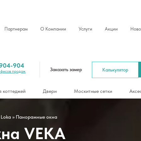
Партнерам
О Компании
Услуги
Акции
Ново
Рассчитать ст
жей
Двери
Москитные сетки
Аксессуары
 904-904
Заказать замер
Калькулятор
Офисов продаж
я коттеджей
Двери
Москитные сетки
Аксе
 Loka
»
Панорамные окна
кна VEKA