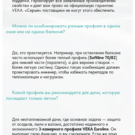
подделки, гарантирует все заявленные производителем
свойства и дает вам право на официальную гарантию
VEKA. «Серые» поставщики не могут этого обеспечить.
Можно ли комбинировать разные профили в одном
окне или на одном балконе?
Да, это практикуется. Например, при остеклении балкона
часто используют более теплый профиль (
Softline 70/82
)
для нижней части (парапета), а для верхних створок —
более легкую систему. Однако такую комбинацию должен
проектировать инженер, чтобы избежать перепадов по
теплоизоляции и нагрузкам.
Какой профиль вы рекомендуете для дачи, которую
посещают только летом?
Для неотапливаемой дачи, где основная задача — защита
от осадков, пыли и взлома, достаточно надежного и
экономичного
3-камерного профиля VEKA Euroline
. Он
выполнит свою функцию, а вы сэкономите. Если же дача