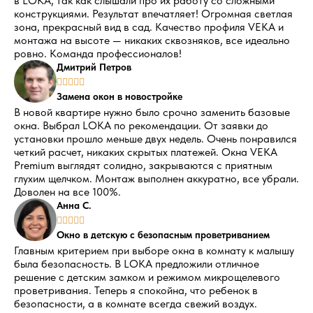
в LOKA, так как слышали про их работу со сложными
конструкциями. Результат впечатляет! Огромная светлая
зона, прекрасный вид в сад. Качество профиля VEKA и
монтажа на высоте — никаких сквозняков, все идеально
ровно. Команда профессионалов!
Дмитрий Петров





Замена окон в новостройке
В новой квартире нужно было срочно заменить базовые
окна. Выбрал LOKA по рекомендации. От заявки до
установки прошло меньше двух недель. Очень понравился
четкий расчет, никаких скрытых платежей. Окна VEKA
Premium выглядят солидно, закрываются с приятным
глухим щелчком. Монтаж выполнен аккуратно, все убрали.
Доволен на все 100%.
Анна С.





Окно в детскую с безопасным проветриванием
Главным критерием при выборе окна в комнату к малышу
была безопасность. В LOKA предложили отличное
решение с детским замком и режимом микрощелевого
проветривания. Теперь я спокойна, что ребенок в
безопасности, а в комнате всегда свежий воздух.