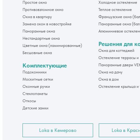
Простое окно
Холодное остекление
Противовзломное окно
Теплое остекление
Окна в квартиру
Французские окна (ба
Замена окон в новостройке
Панорамные окна (бал
Панорамные окна
Алюминиевое остекле
Нестандартные окна
Решения для к
Цветные окна (ламинированные)
Окна для коттеджей
Бесшовные окна
Остекление террасы и
Комплектующие
Панорамные двери V
Подоконники
Окна на дачу
Москитные сетки
Окна в дом
Оконные ручки
Остекление крыльца и
Стеклопакеты
Откосы
Детские замки
Loka в Кемерово
Loka в Крас