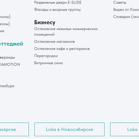
Раздвижные двери E-SLIDE
Советы
Фасады и входные группы
Видео от Лока
лконы)
Словарик (ок
Бизнесу
коны)
Остекление нежилых коммерческих
ние
помещений
Остекление магазинов
оттеджей
Остекление кафе и ресторанов
Перегородки
 веранды
Витринные окна
EKAMOTION
 тамбура
ноярске
Loka в Новосибирске
Loka