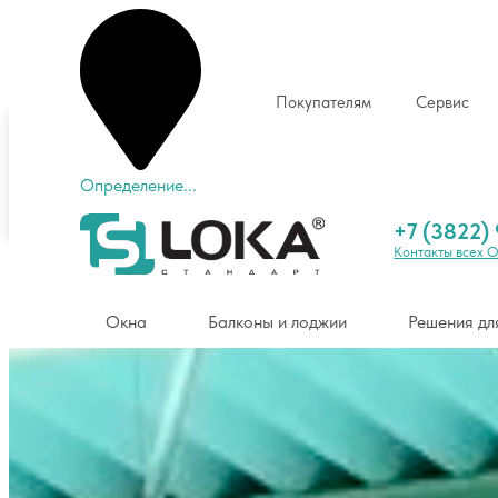
Покупателям
Сервис
Томск
+7 (3822) 904-904
Определение...
Окна
Балконы и лоджии
Решения для коттед
+7 (3822)
Контакты всех 
Окна
Балконы и лоджии
Решения дл