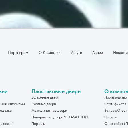
Партнерам
О Компании
Услуги
Акции
Новости
жии
Пластиковые двери
О компа
Балконные двери
Производство
ными створками
Входные двери
Сертификаты
отделка
Межкомнатные двери
Вопрос/Ответ
Панорамные двери VEKAMOTION
Отзывы
и лоджий
Порталы
Фото работ (