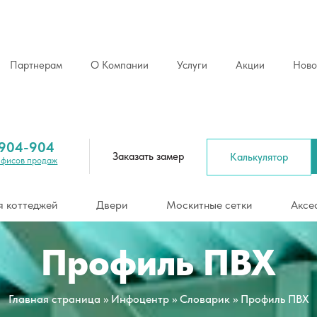
Партнерам
О Компании
Услуги
Акции
Ново
Рассчитать ст
жей
Двери
Москитные сетки
Аксессуары
 904-904
Заказать замер
Калькулятор
Офисов продаж
я коттеджей
Двери
Москитные сетки
Аксе
Профиль ПВХ
Главная страница
»
Инфоцентр
»
Словарик
»
Профиль ПВХ