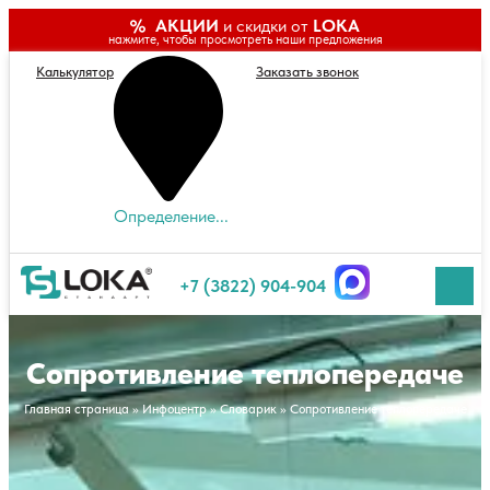
АКЦИИ
и скидки от
LOKA
нажмите, чтобы просмотреть наши предложения
Калькулятор
Заказать звонок
Определение...
+7 (3822) 904-904
Сопротивление теплопередаче
Главная страница
»
Инфоцентр
»
Словарик
»
Сопротивление теплопередаче