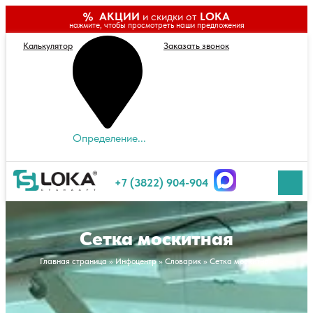
АКЦИИ
и скидки от
LOKA
нажмите, чтобы просмотреть наши предложения
Калькулятор
Заказать звонок
Определение...
+7 (3822) 904-904
Сетка москитная
Главная страница
»
Инфоцентр
»
Словарик
»
Сетка москитная