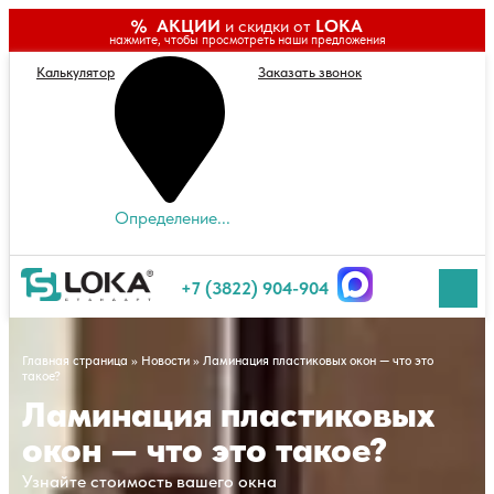
АКЦИИ
и скидки от
LOKA
нажмите, чтобы просмотреть наши предложения
Калькулятор
Заказать звонок
Определение...
+7 (3822) 904-904
Главная страница
»
Новости
»
Ламинация пластиковых окон — что это
такое?
Ламинация пластиковых
окон — что это такое?
Узнайте стоимость вашего окна