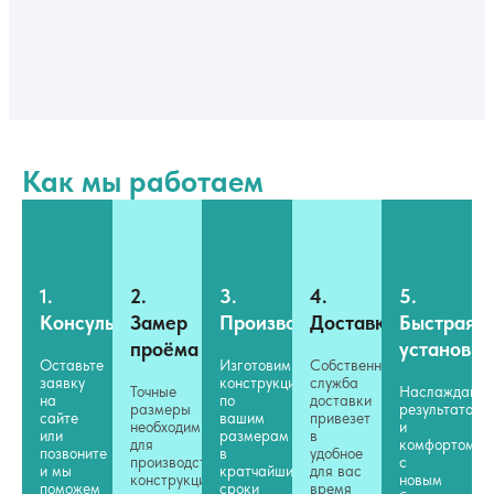
Как мы работаем
1.
2.
3.
4.
5.
Консультация
Замер
Производство
Доставка
Быстрая
проёма
установка
Оставьте
Изготовим
Собственная
заявку
конструкцию
служба
Точные
Наслаждайте
на
по
доставки
размеры
результатом
сайте
вашим
привезет
необходимы
и
или
размерам
в
для
комфортом
позвоните
в
удобное
производства
с
и мы
кратчайшие
для вас
конструкции
новым
поможем
сроки
время